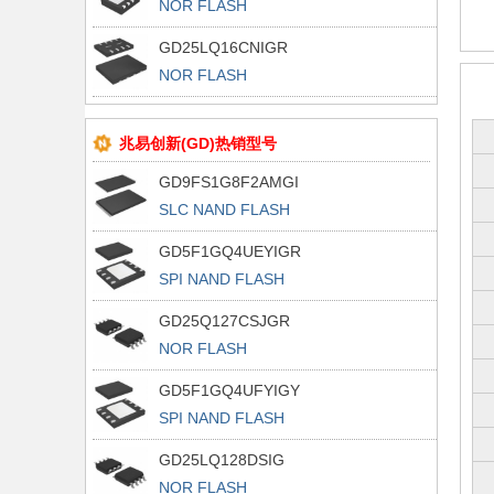
NOR FLASH
GD25LQ16CNIGR
NOR FLASH
兆易创新(GD)热销型号
GD9FS1G8F2AMGI
SLC NAND FLASH
GD5F1GQ4UEYIGR
SPI NAND FLASH
GD25Q127CSJGR
NOR FLASH
GD5F1GQ4UFYIGY
SPI NAND FLASH
GD25LQ128DSIG
NOR FLASH