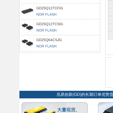
GD25Q127CFIG
NOR FLASH
GD25Q127CSIG
NOR FLASH
GD25Q64CSJG
NOR FLASH
兆易创新(GD)的长期订单优