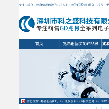
专注IC现货，您所值得信赖的IC供应商！欢迎联系我们获取IC报价，
首页
兆易创新(GD)产品线
兆易
当前位置:
兆易创新(GD)
>>
兆易创新(GD)相关型号
>>
GD2