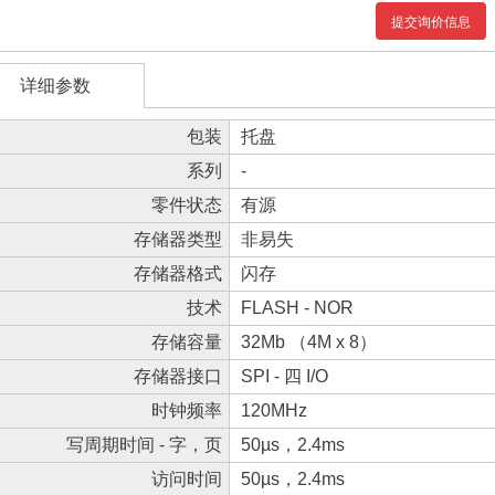
提交询价信息
详细参数
包装
托盘
系列
-
零件状态
有源
存储器类型
非易失
存储器格式
闪存
技术
FLASH - NOR
存储容量
32Mb （4M x 8）
存储器接口
SPI - 四 I/O
时钟频率
120MHz
写周期时间 - 字，页
50µs，2.4ms
访问时间
50µs，2.4ms