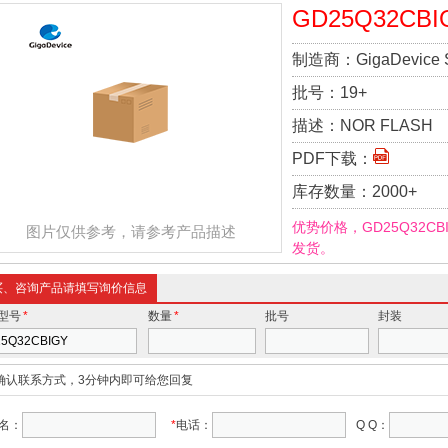
GD25Q32CBI
制造商：
GigaDevice 
批号：
19+
描述：
NOR FLASH
PDF下载：
库存数量：
2000+
优势价格，GD25Q32C
图片仅供参考，请参考产品描述
发货。
买、咨询产品请填写询价信息
型号
*
数量
*
批号
封装
确认联系方式，3分钟内即可给您回复
名：
*
电话：
Q Q：