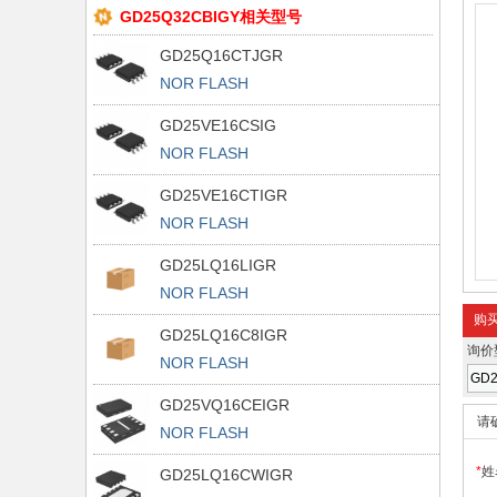
GD25Q32CBIGY相关型号
GD25Q16CTJGR
NOR FLASH
GD25VE16CSIG
NOR FLASH
GD25VE16CTIGR
NOR FLASH
GD25LQ16LIGR
NOR FLASH
购
GD25LQ16C8IGR
询价
NOR FLASH
GD25VQ16CEIGR
请
NOR FLASH
*
姓
GD25LQ16CWIGR