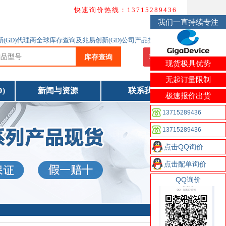
快速询价热线：13715289436
我们一直持续专注
创新(GD)代理商全球库存查询及兆易创新(GD)公司产品技术资料下载
库存查询
我要询价
现货极具优势
无起订量限制
)
新闻与资源
联系我们
极速报价出货
13715289436
13715289436
点击QQ询价
点击配单询价
QQ询价