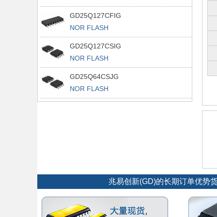
GD25Q127CFIG
NOR FLASH
GD25Q127CSIG
NOR FLASH
GD25Q64CSJG
NOR FLASH
兆易创新(GD)的长期订单优