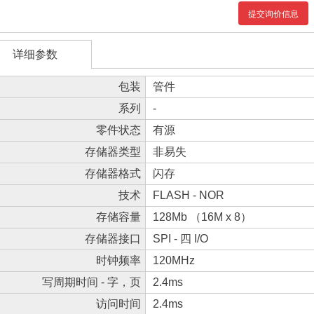
提交询价信息
详细参数
包装
管件
系列
-
零件状态
有源
存储器类型
非易失
存储器格式
闪存
技术
FLASH - NOR
存储容量
128Mb （16M x 8）
存储器接口
SPI - 四 I/O
时钟频率
120MHz
写周期时间 - 字，页
2.4ms
访问时间
2.4ms