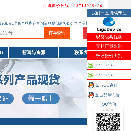
快速询价热线：13715289436
我们一直持续专注
创新(GD)代理商全球库存查询及兆易创新(GD)公司产品技术资料下载
库存查询
我要询价
现货极具优势
无起订量限制
)
新闻与资源
联系我们
极速报价出货
13715289436
13715289436
点击QQ询价
点击配单询价
QQ询价