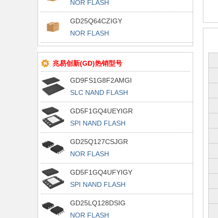
NOR FLASH
GD25Q64CZIGY
NOR FLASH
兆易创新(GD)热销型号
GD9FS1G8F2AMGI
SLC NAND FLASH
GD5F1GQ4UEYIGR
SPI NAND FLASH
GD25Q127CSJGR
NOR FLASH
GD5F1GQ4UFYIGY
SPI NAND FLASH
GD25LQ128DSIG
NOR FLASH