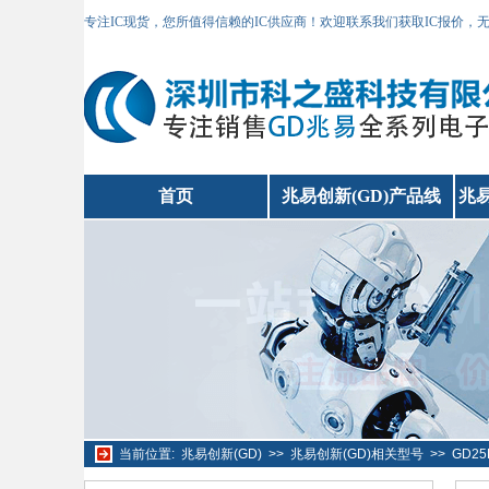
专注IC现货，您所值得信赖的IC供应商！欢迎联系我们获取IC报价，
首页
兆易创新(GD)产品线
兆易
当前位置:
兆易创新(GD)
>>
兆易创新(GD)相关型号
>>
GD2