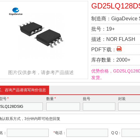
GD25LQ128D
制造商：
GigaDevice 
批号：
19+
描述：
NOR FLASH
PDF下载：
库存数量：
2000+
优势价格，GD25LQ12
图片仅供参考，请参考产品描述
发货。
买、咨询产品请填写询价信息
型号
*
数量
*
批号
封装
确认联系方式，3分钟内即可给您回复
名：
*
电话：
Q Q：