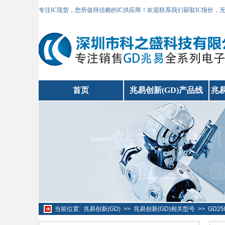
专注IC现货，您所值得信赖的IC供应商！欢迎联系我们获取IC报价，
首页
兆易创新(GD)产品线
兆易
当前位置:
兆易创新(GD)
>>
兆易创新(GD)相关型号
>>
GD2