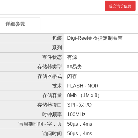
提交询价信息
详细参数
包装
Digi-Reel® 得捷定制卷带
系列
-
零件状态
有源
存储器类型
非易失
存储器格式
闪存
技术
FLASH - NOR
存储容量
8Mb （1M x 8）
存储器接口
SPI - 双 I/O
时钟频率
100MHz
写周期时间 - 字，页
50µs，4ms
访问时间
50µs，4ms