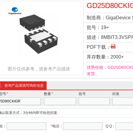
GD25D80CKI
制造商：
GigaDevice 
批号：
19+
描述：
8MBIT3.3VSP
PDF下载：
库存数量：
2000+
优势价格，GD25D80C
图片仅供参考，请参考产品描述
发货。
买、咨询产品请填写询价信息
型号
*
数量
*
批号
封装
确认联系方式，3分钟内即可给您回复
名：
*
电话：
Q Q：