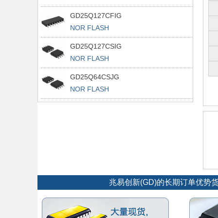
GD25Q127CFIG
NOR FLASH
GD25Q127CSIG
NOR FLASH
GD25Q64CSJG
NOR FLASH
兆易创新(GD)的长期订单优