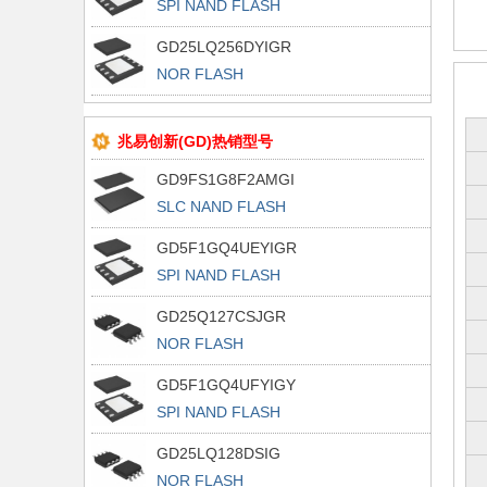
SPI NAND FLASH
GD25LQ256DYIGR
NOR FLASH
兆易创新(GD)热销型号
GD9FS1G8F2AMGI
SLC NAND FLASH
GD5F1GQ4UEYIGR
SPI NAND FLASH
GD25Q127CSJGR
NOR FLASH
GD5F1GQ4UFYIGY
SPI NAND FLASH
GD25LQ128DSIG
NOR FLASH