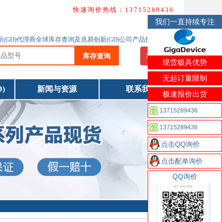
快速询价热线：13715289436
我们一直持续专注
创新(GD)代理商全球库存查询及兆易创新(GD)公司产品技术资料下载
库存查询
我要询价
现货极具优势
无起订量限制
)
新闻与资源
联系我们
极速报价出货
13715289436
13715289436
点击QQ询价
点击配单询价
QQ询价