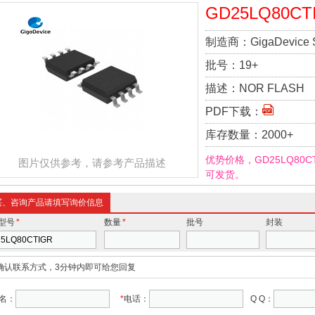
GD25LQ80CT
制造商：
GigaDevice 
批号：
19+
描述：
NOR FLASH
PDF下载：
库存数量：
2000+
优势价格，GD25LQ80
图片仅供参考，请参考产品描述
可发货。
买、咨询产品请填写询价信息
型号
*
数量
*
批号
封装
确认联系方式，3分钟内即可给您回复
名：
*
电话：
Q Q：