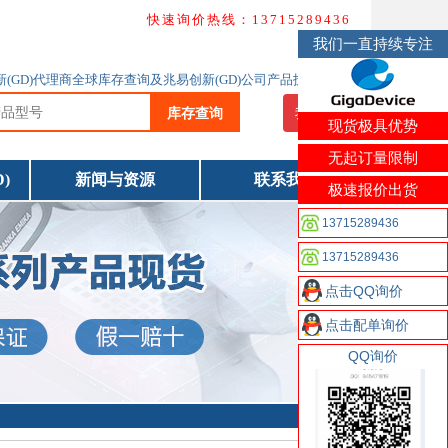
快速询价热线：13715289436
我们一直持续专注
创新(GD)代理商全球库存查询及兆易创新(GD)公司产品技术资料下载
库存查询
我要询价
现货极具优势
无起订量限制
)
新闻与资源
联系我们
极速报价出货
13715289436
13715289436
点击QQ询价
点击配单询价
QQ询价