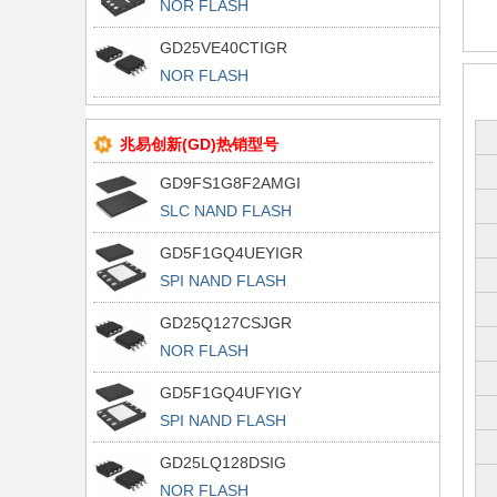
NOR FLASH
GD25VE40CTIGR
NOR FLASH
兆易创新(GD)热销型号
GD9FS1G8F2AMGI
SLC NAND FLASH
GD5F1GQ4UEYIGR
SPI NAND FLASH
GD25Q127CSJGR
NOR FLASH
GD5F1GQ4UFYIGY
SPI NAND FLASH
GD25LQ128DSIG
NOR FLASH