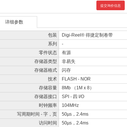
提交询价信息
详细参数
包装
Digi-Reel® 得捷定制卷带
系列
-
零件状态
有源
存储器类型
非易失
存储器格式
闪存
技术
FLASH - NOR
存储容量
8Mb （1M x 8）
存储器接口
SPI - 四 I/O
时钟频率
104MHz
写周期时间 - 字，页
50µs，2.4ms
访问时间
50µs，2.4ms