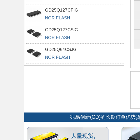
GD25Q127CFIG
NOR FLASH
GD25Q127CSIG
NOR FLASH
GD25Q64CSJG
NOR FLASH
兆易创新(GD)的长期订单优