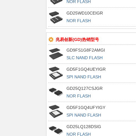
NOR FLASH
GD25WD10CEIGR
NOR FLASH
兆易创新(GD)热销型号
GD9FS1G8F2AMGI
SLC NAND FLASH
GD5F1GQ4UEYIGR
SPI NAND FLASH
GD25Q127CSJGR
NOR FLASH
GD5F1GQ4UFYIGY
SPI NAND FLASH
GD25LQ128DSIG
NOR FLASH